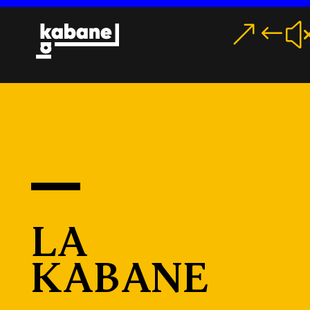
MENU
La
Kabane