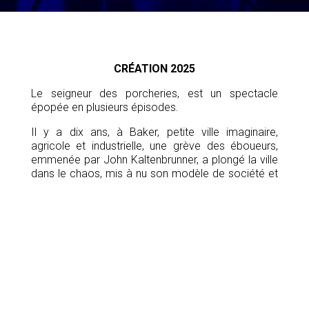
CRÉATION 2025
Le seigneur des porcheries, est un spectacle
épopée en plusieurs épisodes.
Il y a dix ans, à Baker, petite ville imaginaire,
agricole et industrielle, une grève des éboueurs,
emmenée par John Kaltenbrunner, a plongé la ville
dans le chaos, mis à nu son modèle de société et
provoqué la mort de John.
Mais déjà, la ville oublie, l’Histoire se répète et la
guerre civile menace.
Alors le groupe d’éboueurs occupe le théâtre, pour
rejouer l’histoire, pour se battre pour leur version de
l’histoire et interroger les systèmes qui sont menés
à cette tragédie. Pour cela ils vont rejouer la vie de
John et le déroulé de la grève, ils vont se plonger