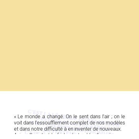
C’EST LA LÉGENDE DU ROI ARTHUR
« Le monde a changé. On le sent dans l’air ; on le
C’EST UNE SAGA THÉÂTRALE
voit dans l’essoufflement complet de nos modèles
C’EST UNE H
ISTO
IRE D
’H
O
M
M
ES
UI TENTENT L’UTO
et dans notre difficulté à en inventer de nouveaux.
Q
PIE
Aujourd’hui c’est la friche, le trouble d’une époque