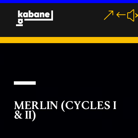
MENU
Merlin (Cycles I
& II)