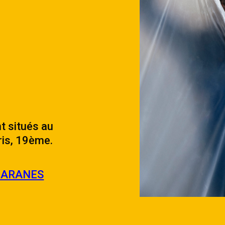
 situés au
ris, 19ème.
BARANES